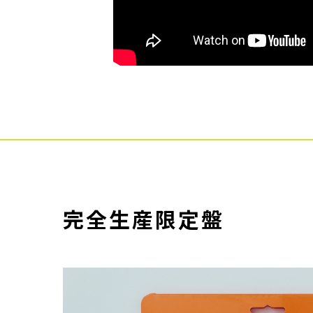
完
全
生
産
限
定
盤