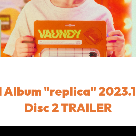
 Album "replica"
2023.1
Disc 2 TRAILER